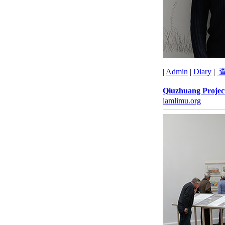
|
Admin
|
Diary
|
查
Qiuzhuang Project
iamlimu.org