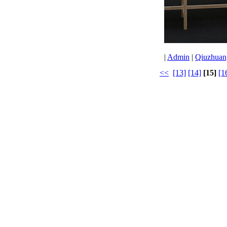
|
Admin
|
Qiuzhuang
<<
[13]
[14]
[15]
[1