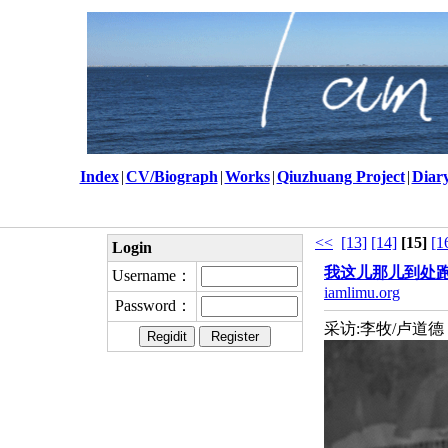
Index
|
CV/Biograph
|
Works
|
Qiuzhuang Project
|
Diar
<<
[13]
[14]
[15]
[1
Login
我这儿那儿到处
Username：
iamlimu.org
Password：
采访:李牧/卢道德